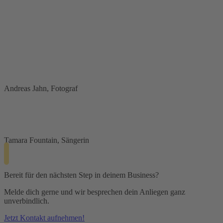
langjährige Erfahrung einzubringen und eigene Ideen
vorzuschlagen, ohne den roten Faden meiner Vorstellungen aus dem
Blick zu verlieren. Ich bin sicher kein einfacher Kunde, da ich selbst
konkrete Vorstellungen im Bereich Design mitbringe – Cara
begegnet dem mit großer Geduld, Professionalität und einem stets
konstruktiven Blick von außen. Ihre Vorschläge sind nicht nur
durchdacht, sondern oft auch genau der kreative Impuls, der dem
Projekt noch gefehlt hat. Absolute Empfehlung
Andreas Jahn, Fotograf
Cara ist so zuverlässig! Sie setzte alle meine Wünsche für meine
Webseite umgehend um und achtet stehts auch auf die
wirtschaftlichen Aspekte.
Tamara Fountain, Sängerin
Bereit für den nächsten Step in deinem Business?
Melde dich gerne und wir besprechen dein Anliegen ganz
unverbindlich.
Jetzt Kontakt aufnehmen!