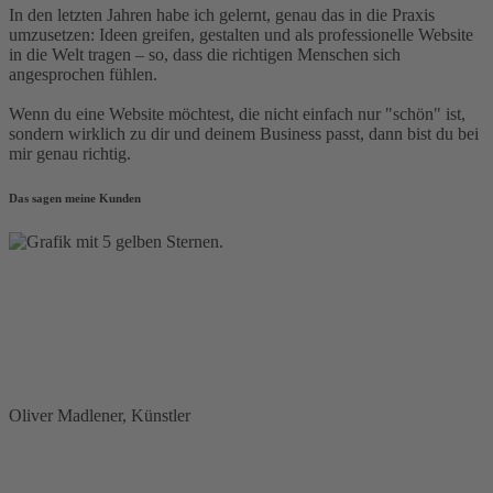
In den letzten Jahren habe ich gelernt, genau das in die Praxis
umzusetzen: Ideen greifen, gestalten und als professionelle Website
in die Welt tragen – so, dass die richtigen Menschen sich
angesprochen fühlen.
Wenn du eine Website möchtest, die nicht einfach nur "schön" ist,
sondern wirklich zu dir und deinem Business passt, dann bist du bei
mir genau richtig.
Das sagen meine Kunden
Cara ist einfach richtig gut, für mich hat sie ein Konzept gebaut und
umgesetzt, dabei ging sie sehr strukturiert und akribisch vor. Wir
haben so in kürzester Zeit meine alte Webpräsenz komplett
runderneuert und mit einem neuen, besseren Design ausgestattet. Ich
kann sie jedem voll empfehlen, der eine kompetente und freundliche
Webdesignerin sucht.
Oliver Madlener, Künstler
Cara hat meine Website, sowie Flyer, Visitenkarten und einiges
mehr mit viel Feingefühl, Kreativität und einem klaren Gespür für
Ästhetik gestaltet. Besonders schätze ich ihre Fähigkeit, ihre