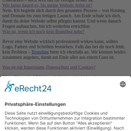
Wie lange dauert es, bis meine Website fertig ist?
Nein. Ich begleite dich durch den gesamten Prozess – von Hosting
und Domain bis zum fertigen Launch. Am Ende schule ich dich,
damit du deine Website selbst pflegen kannst. Und wenn danach
Fragen auftauchen, bin ich weiterhin erreichbar.
Was ist, wenn ich noch kein Branding habe?
Bevor eine Website wirklich professionell wirken kann, sollten
Logo, Farben und Schriften feststehen. Falls das bei dir noch fehlt,
kein Problem –
Branding
biete ich ebenfalls an. Wir können beides
zusammen angehen, damit am Ende alles aus einem Guss ist.
Was ist mit Impressum, Datenschutz und Cookies?
Diese Dinge sind Pflicht und dürfen nicht fehlen. Impressum und
Datenschutzerklärung musst du auf jeder kommerziell genutzten
Website einbinden. Ich unterstütze dich dabei, die richtigen Anbieter
für Rechtstexte und Cookie-Banner zu finden – auch das ist Teil
meines
Webdesign-Angebots
.
Webdesign für Kreative & Selbstständige
Jetzt Erstgespräch buchen!